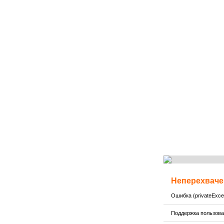
Неперехваче
Ошибка (privateExcep
Поддержка пользов