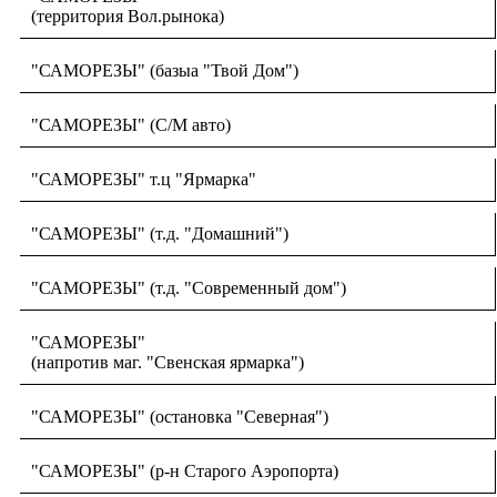
(территория Вол.рынока)
"САМОРЕЗЫ" (базыа "Твой Дом")
"САМОРЕЗЫ" (С/М авто)
"САМОРЕЗЫ" т.ц "Ярмарка"
"САМОРЕЗЫ" (т.д. "Домашний")
"САМОРЕЗЫ" (т.д. "Современный дом")
"САМОРЕЗЫ"
(напротив маг. "Свенская ярмарка")
"САМОРЕЗЫ" (остановка "Северная")
"САМОРЕЗЫ" (р-н Старого Аэропорта)