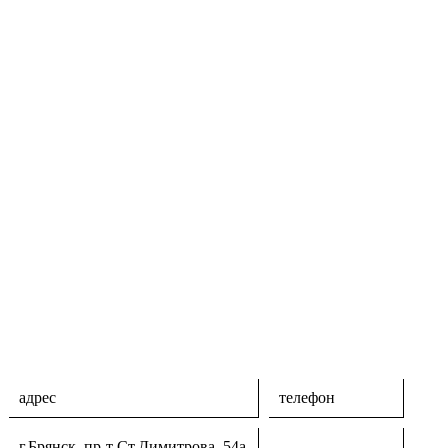
адрес
телефон
г.Брянск, пр-т Ст.Димитрова, 54а