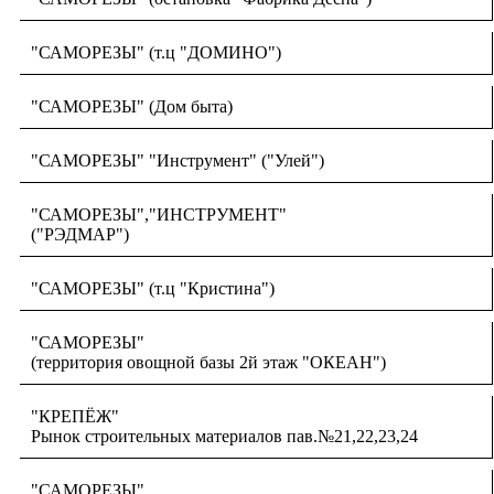
"САМОРЕЗЫ" (т.ц "ДОМИНО")
"САМОРЕЗЫ" (Дом быта)
"САМОРЕЗЫ" "Инструмент" ("Улей")
"САМОРЕЗЫ","ИНСТРУМЕНТ"
("РЭДМАР")
"САМОРЕЗЫ" (т.ц "Кристина")
"САМОРЕЗЫ"
(территория овощной базы 2й этаж "ОКЕАН")
"КРЕПЁЖ"
Рынок строительных материалов пав.№21,22,23,24
"САМОРЕЗЫ"