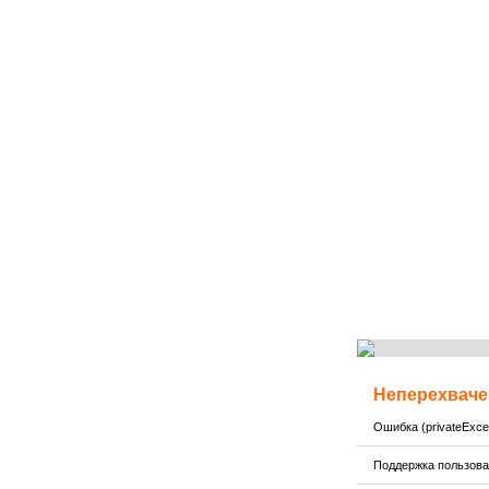
Неперехваче
Ошибка (privateExcep
Поддержка пользов