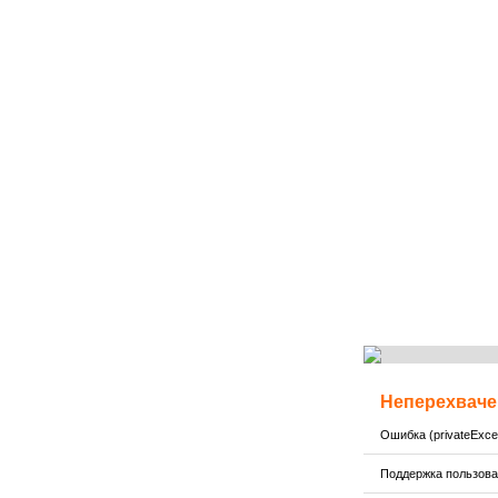
Неперехваче
Ошибка (privateExcep
Поддержка пользов