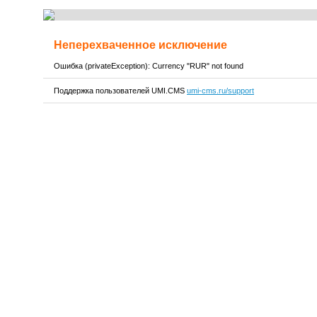
Неперехваченное исключение
Ошибка (privateException): Currency "RUR" not found
Поддержка пользователей UMI.CMS
umi-cms.ru/support