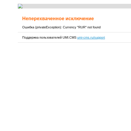
Неперехваченное исключение
Ошибка (privateException): Currency "RUR" not found
Поддержка пользователей UMI.CMS
umi-cms.ru/support