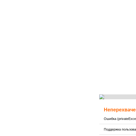
Неперехваче
Ошибка (privateExcep
Поддержка пользов