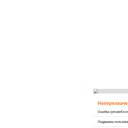
Неперехваче
Ошибка (privateExcep
Поддержка пользов