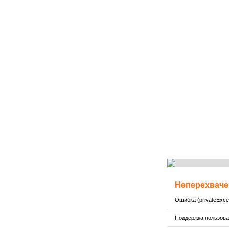
Неперехваче
Ошибка (privateExcep
Поддержка пользов