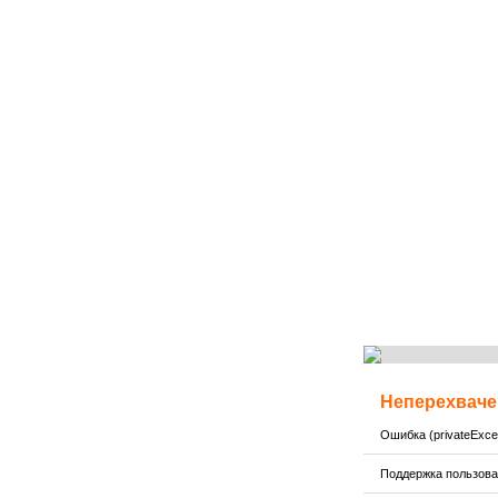
Неперехваче
Ошибка (privateExcep
Поддержка пользов