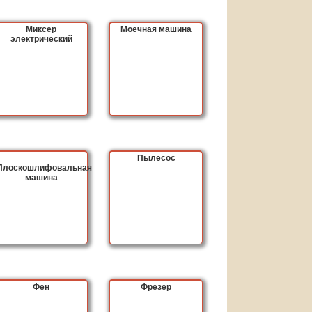
Миксер
Моечная машина
электрический
Пылесос
Плоскошлифовальная
машина
Фен
Фрезер