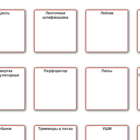
Дрель
Ленточная
Лобзик
шлифмашина
вертка
Перфоратор
Пилы
уляторная
убанок
Триммеры и леска
УШМ