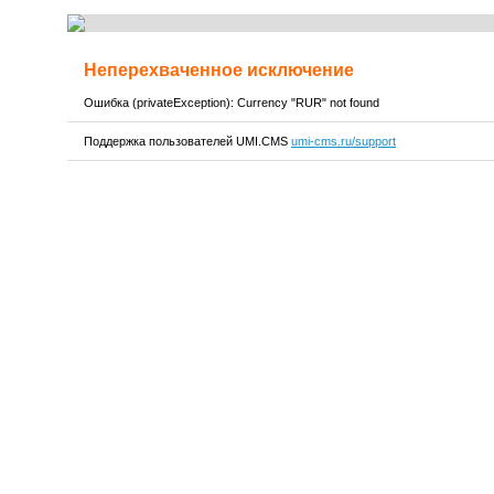
Неперехваченное исключение
Ошибка (privateException): Currency "RUR" not found
Поддержка пользователей UMI.CMS
umi-cms.ru/support