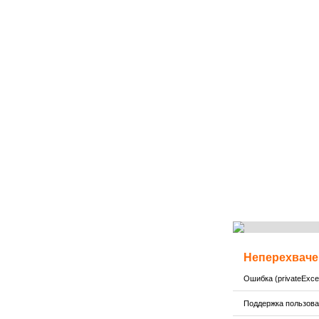
Неперехваче
Ошибка (privateExcep
Поддержка пользов