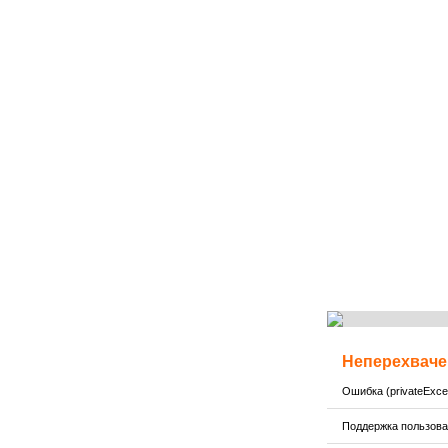
Неперехваче
Ошибка (privateExcep
Поддержка пользов