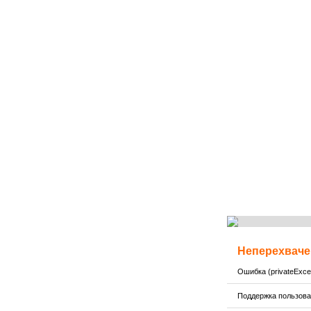
Неперехваче
Ошибка (privateExcep
Поддержка пользов