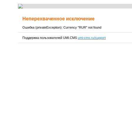
Неперехваченное исключение
Ошибка (privateException): Currency "RUR" not found
Поддержка пользователей UMI.CMS
umi-cms.ru/support