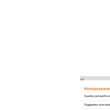
Неперехваче
Ошибка (privateExcep
Поддержка пользов