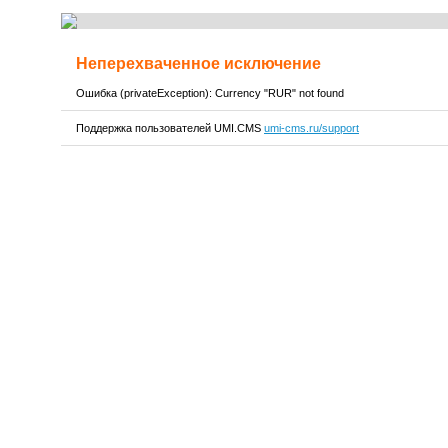
Неперехваченное исключение
Ошибка (privateException): Currency "RUR" not found
Поддержка пользователей UMI.CMS
umi-cms.ru/support