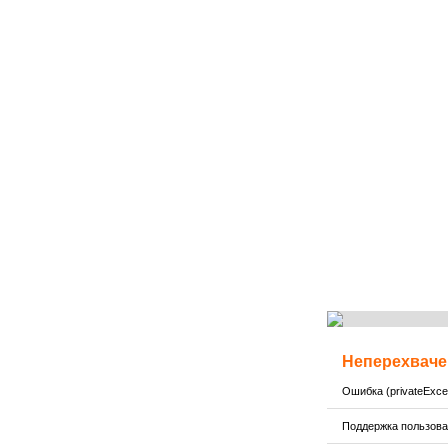
Неперехваче
Ошибка (privateExcep
Поддержка пользов