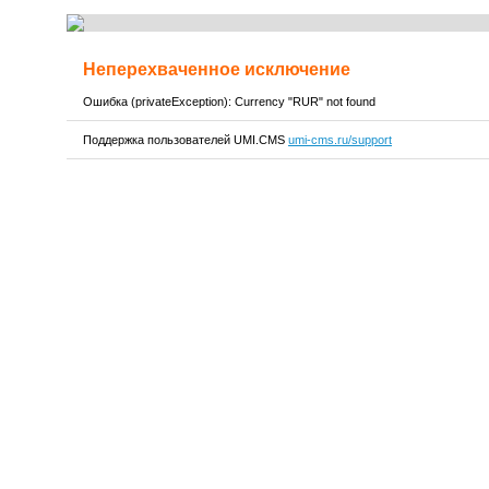
Неперехваченное исключение
Ошибка (privateException): Currency "RUR" not found
Поддержка пользователей UMI.CMS
umi-cms.ru/support