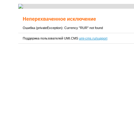
Неперехваченное исключение
Ошибка (privateException): Currency "RUR" not found
Поддержка пользователей UMI.CMS
umi-cms.ru/support