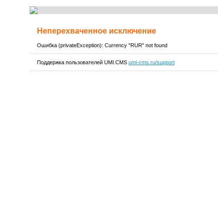
Неперехваченное исключение
Ошибка (privateException): Currency "RUR" not found
Поддержка пользователей UMI.CMS
umi-cms.ru/support