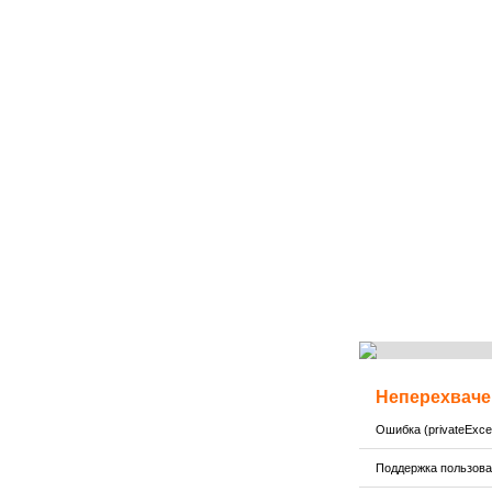
Неперехваче
Ошибка (privateExcep
Поддержка пользов