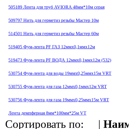
505189 Лента для труб AVIORA 48мм*10м серая
509797 Нить для герметиз резьбы Мастер 10м
514501 Нить для герметиз резьбы Мастер 60м
519405 Фум-лента PF ГАЗ 12ммх0,1ммх12м
519473 Фум-лента PF ВОДА 12ммх0,1ммх12м (532)
530754 Фум-лента для воды 19ммх0,25ммх15м VRT
530755 Фум-лента для газа 12ммх0,1ммх12м VRT
530756 Фум-лента для газа 19ммх0,25ммх15м VRT
Лента демпферная 8мм*100мм*25м VT
Сортировать по: |
Наим