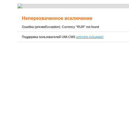
Неперехваченное исключение
Ошибка (privateException): Currency "RUR" not found
Поддержка пользователей UMI.CMS
umi-cms.ru/support