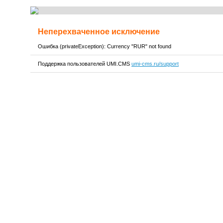
Неперехваченное исключение
Ошибка (privateException): Currency "RUR" not found
Поддержка пользователей UMI.CMS
umi-cms.ru/support