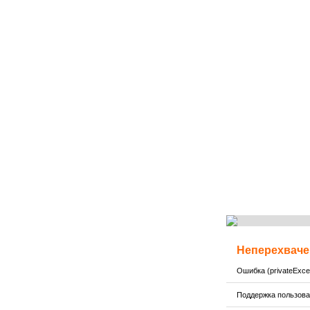
Неперехваче
Ошибка (privateExcep
Поддержка пользов