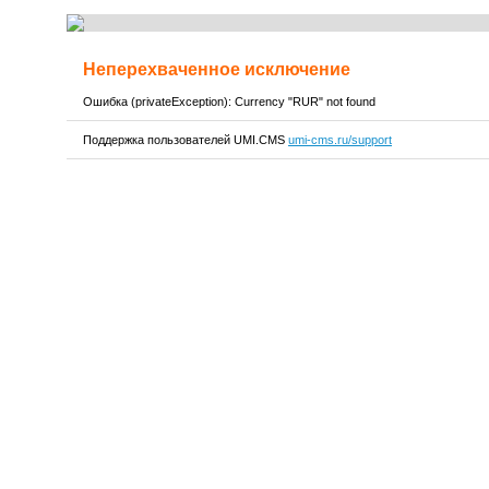
Неперехваченное исключение
Ошибка (privateException): Currency "RUR" not found
Поддержка пользователей UMI.CMS
umi-cms.ru/support