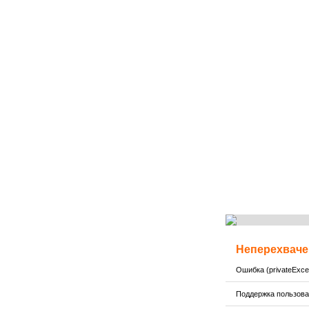
Неперехваче
Ошибка (privateExcep
Поддержка пользов