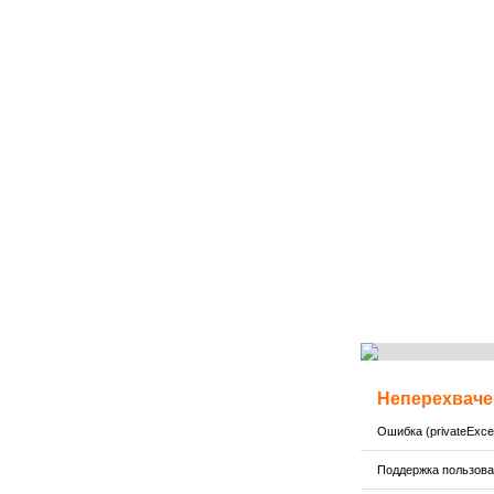
Неперехваче
Ошибка (privateExcep
Поддержка пользов