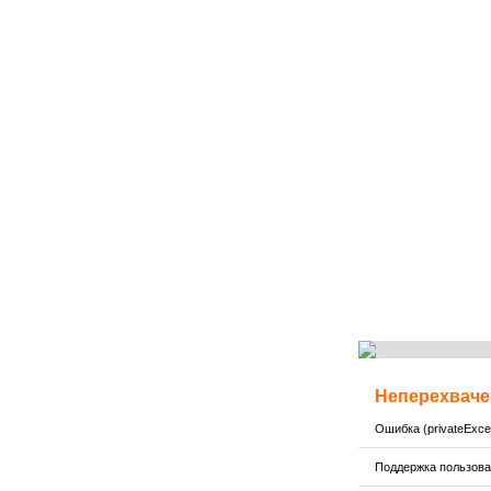
Неперехваче
Ошибка (privateExcep
Поддержка пользов