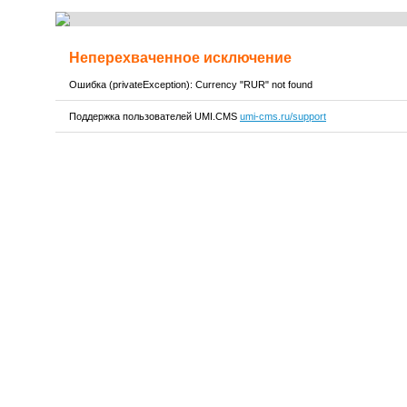
Неперехваченное исключение
Ошибка (privateException): Currency "RUR" not found
Поддержка пользователей UMI.CMS
umi-cms.ru/support