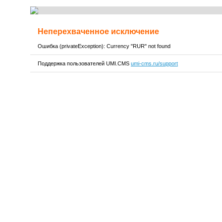
Неперехваченное исключение
Ошибка (privateException): Currency "RUR" not found
Поддержка пользователей UMI.CMS
umi-cms.ru/support