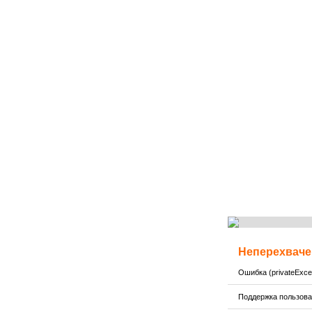
Неперехваче
Ошибка (privateExcep
Поддержка пользов