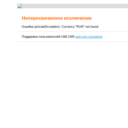
Неперехваченное исключение
Ошибка (privateException): Currency "RUR" not found
Поддержка пользователей UMI.CMS
umi-cms.ru/support