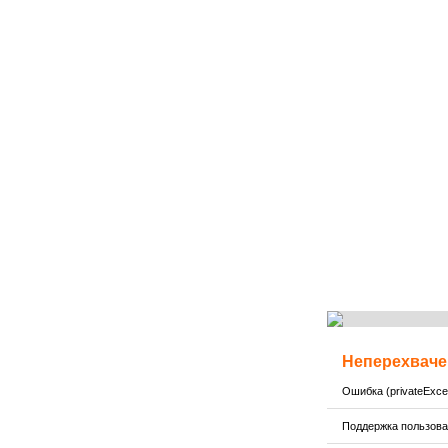
Неперехваче
Ошибка (privateExcep
Поддержка пользов