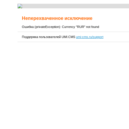
Неперехваченное исключение
Ошибка (privateException): Currency "RUR" not found
Поддержка пользователей UMI.CMS
umi-cms.ru/support