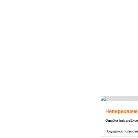
Неперехваче
Ошибка (privateExcep
Поддержка пользов