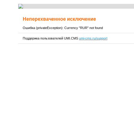
Неперехваченное исключение
Ошибка (privateException): Currency "RUR" not found
Поддержка пользователей UMI.CMS
umi-cms.ru/support