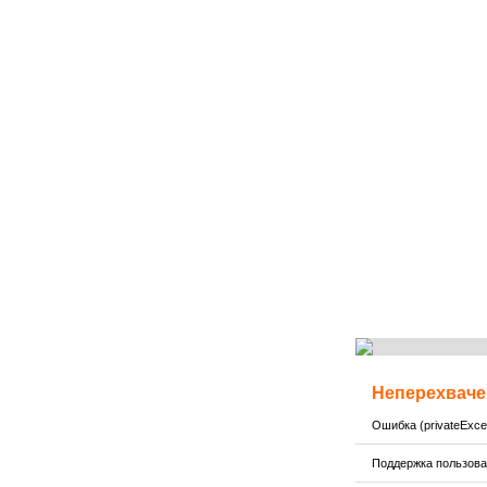
Неперехваче
Ошибка (privateExcep
Поддержка пользов