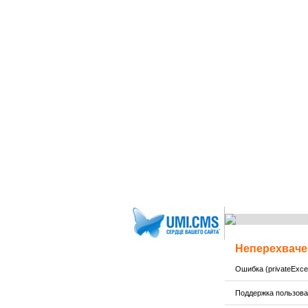
Неперехваче
Ошибка (privateExcep
Поддержка пользов