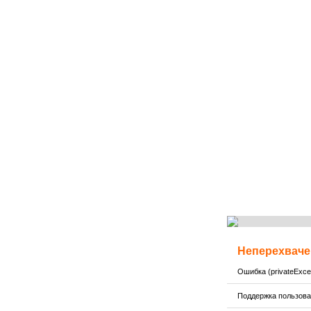
Неперехваче
Ошибка (privateExcep
Поддержка пользов