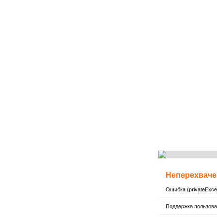
Неперехваче
Ошибка (privateExcep
Поддержка пользов