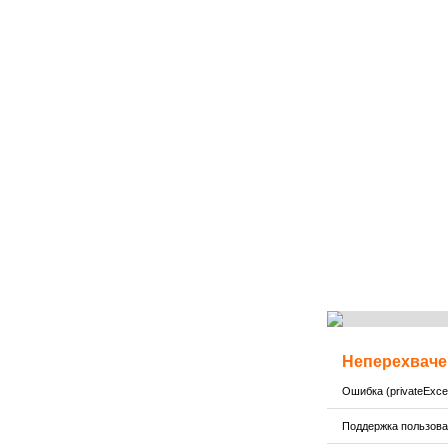
Неперехваче
Ошибка (privateExcep
Поддержка пользов