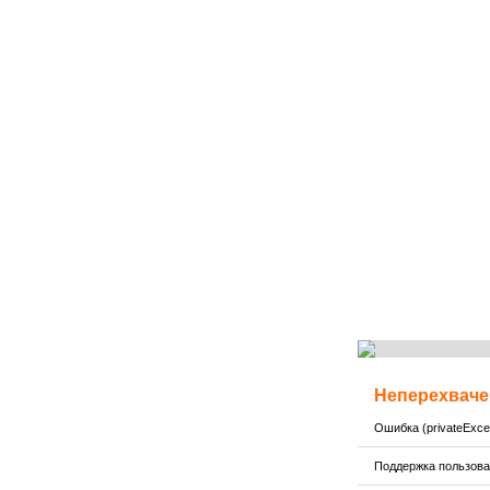
Неперехваче
Ошибка (privateExcep
Поддержка пользов