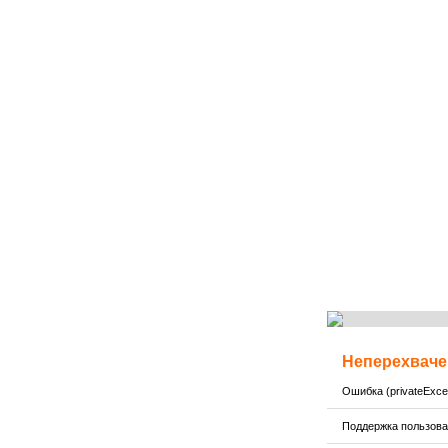
Неперехваче
Ошибка (privateExcep
Поддержка пользов