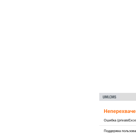
Неперехваче
Ошибка (privateExcep
Поддержка пользов