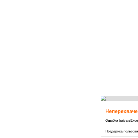
Неперехваче
Ошибка (privateExcep
Поддержка пользов