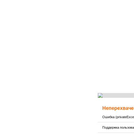
Неперехваче
Ошибка (privateExcep
Поддержка пользов