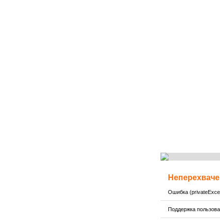
Неперехваче
Ошибка (privateExcep
Поддержка пользов